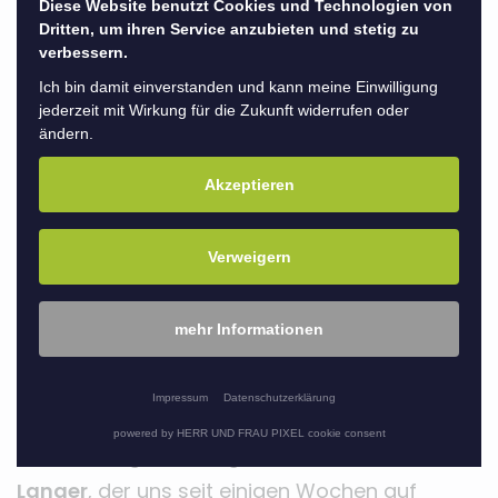
Diese Website benutzt Cookies und Technologien von
ein inspirierendes und intensives Treffen, das
Dritten, um ihren Service anzubieten und stetig zu
verbessern.
weit über den klassischen Austausch
Ich bin damit einverstanden und kann meine Einwilligung
hinausging.
jederzeit mit Wirkung für die Zukunft widerrufen oder
ändern.
Mit dabei waren nicht nur unsere
Salonleitungen, sondern auch engagierte
Akzeptieren
Salonvertreterinnen, unsere Trainerin, die
Teamleitung sowie die Geschäftsführung. Ein
Verweigern
starkes Team, das gemeinsam an einem Ziel
arbeitet: die Zukunft unserer Salons aktiv
mehr Informationen
mitzugestalten.
Impressum
Datenschutzerklärung
Geleitet wurde der Tag von unserer
powered by HERR UND FRAU PIXEL cookie consent
Teamleitung
Nadine
gemeinsam mit
Thomas
Langer
, der uns seit einigen Wochen auf