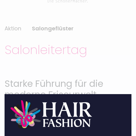
Aktion
Salongeflüster
Salonleitertag
Starke Führung für die
moderne Friseurwelt
zurück
Gestern fand in unserer Academy ein ganz
besonderer Tag statt: unser
Salonleitertag
–