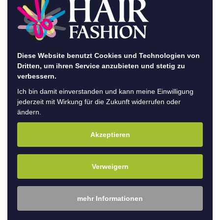
Wella Trainerin Pia fand ein intensives Blond-
Seminar für unsere SchönerMacher statt. Im
Mittelpunkt stand dabei unsere neue
Dienstleistung:
Blond Fresh-Up
.
Diese Website benutzt Cookies und Technologien von
Dritten, um ihren Service anzubieten und stetig zu
verbessern.
In der praxisnahen Schulung drehte sich alles
Ich bin damit einverstanden und kann meine Einwilligung
um frische, strahlende Blond-Ergebnisse mit
jederzeit mit Wirkung für die Zukunft widerrufen oder
gezielt gesetzten Foliensträhnen. Ziel war es,
ändern.
Blondtöne zwischen zwei größeren
Akzeptieren
Farbterminen sichtbar aufzufrischen –
schonend, präzise und individuell abgestimmt
Verweigern
auf Haarstruktur und bestehende Nuancen.
Neben modernen Techniken stand vor allem
mehr Informationen
das genaue Arbeiten im Fokus. Unsere Teams