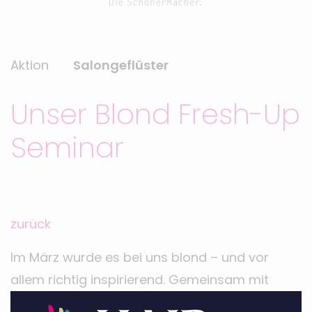
Aktion
Salongeflüster
Unser Blond Fresh-Up
Seminar
zurück
Im März wurde es bei uns blond – und vor
allem richtig inspirierend. Gemeinsam mit
unserer HAIR FASHION Trainerin Dana und