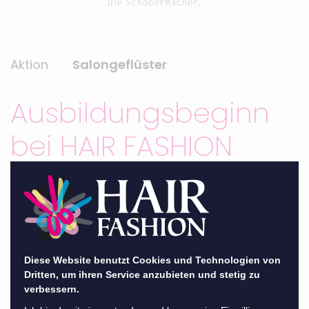
Aktion
Salongeflüster
Ausbildungsbeginn
bei HAIR FASHION
zurück
Pünktlich zum Ausbildungsbeginn am 01.
Diese Website benutzt Cookies und Technologien von
August ist unsere HAIR FASHION - Familie
Dritten, um ihren Service anzubieten und stetig zu
verbessern.
wieder einmal gewachsen. 12 Azubis