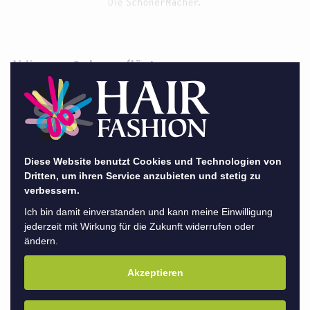
Aktion
Salongeflüster
Azubi Meet & Greet
02.08.
Diese Website benutzt Cookies und Technologien von
Dritten, um ihren Service anzubieten und stetig zu
verbessern.
Ich bin damit einverstanden und kann meine Einwilligung
zurück
jederzeit mit Wirkung für die Zukunft widerrufen oder
ändern.
Seit dem 02.08.2021 ist unsere HAIR FASHION
Akzeptieren
Familie um 17 Nachwuchs-SchönerMacher
gewachsen - und wir freuen uns riesig auf die