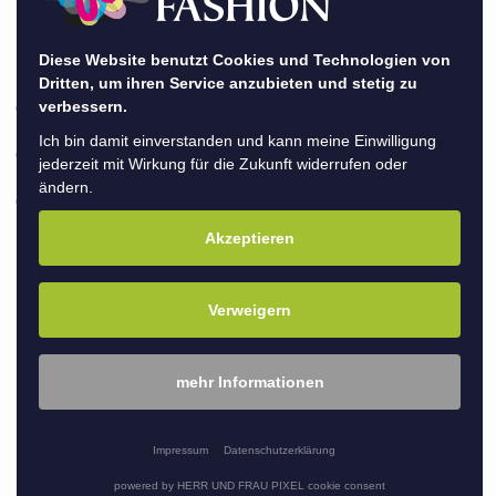
Vorbehandlung für strapaziertes und
geschädigtes Haar.
Diese Website benutzt Cookies und Technologien von
Dritten, um ihren Service anzubieten und stetig zu
Reinigt das empfindliche Haare
verbessern.
Ich bin damit einverstanden und kann meine Einwilligung
Glättet die Haaroberfläche
jederzeit mit Wirkung für die Zukunft widerrufen oder
ändern.
Repariert und nährt, für verbesserte
Kämmbarkeit
Akzeptieren
Die Haarpflege ist das A und O, um dein
Verweigern
Friseur-Ergebnis zu erhalten.
Wusstest du eigentlich, dass wir bei HAIR
mehr Informationen
FASHION ausschließlich mit hochwertigen und
friseurexklusiven Produkten arbeiten? Hier
Impressum
Datenschutzerklärung
setzen wir vor allem auf den Marktführer der
powered by HERR UND FRAU PIXEL cookie consent