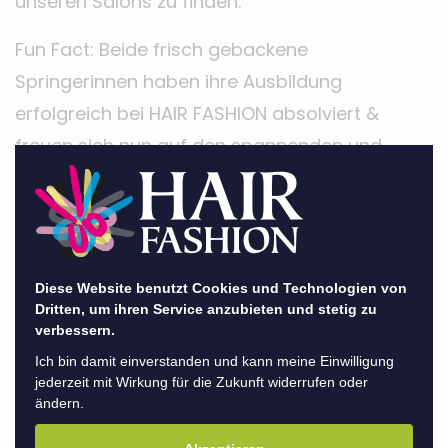
unseren Salons zu finden.
Fun Fact: Beide frisch gebackene
Springerinnen haben ihre Ausbildung
erfolgreich bei HAIR FASHION absolviert &
freuen sich nun auf den spannenden und
abwechslungsreichen Springer-Alltag.
Wir wünschen euch allzeit gute Fahrt & viel
Spaß am Springer-Dasein :)
Diese Website benutzt Cookies und Technologien von
Dritten, um ihren Service anzubieten und stetig zu
verbessern.
Ich bin damit einverstanden und kann meine Einwilligung
jederzeit mit Wirkung für die Zukunft widerrufen oder
ändern.