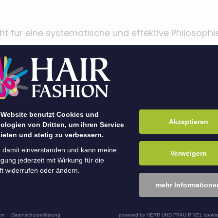
ht für eine systematische und effektive Philosophi
 die zu vorhersehbaren Ergebnissen führt. PIVOT 
mit der sich SchönerMacher auf der ganzen Welt m
ändigen können.
nehmen wir uns Zeit für die typgerechte Beratun
 Website benutzt Cookies und
tte.
Akzeptieren
ologien von Dritten, um ihren Service
ieten und stetig zu verbessern.
geführt wurden unsere SchönerMacher von Jens H
n damit einverstanden und kann meine
Verweigern
iner.
ligung jederzeit mit Wirkung für die
t widerrufen oder ändern.
schon auf das nächste Mal!
mehr Informatione
um
Datenschutzerklärung
powered by HERR UND FRAU PIXEL cookie