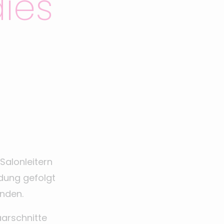
dies
Salonleitern
adung gefolgt
nden.
aarschnitte