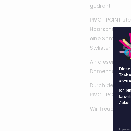
gedreht.
PIVOT POINT ste
Haarschneidens,
eine Sprache, 
Stylisten verst
An diesem Tag 
Diese
Damenhaarschni
Techn
anzub
Durch den Tag 
Ich bi
PIVOT POINT Tra
Einwil
Zukunf
Wir freuen uns 
Impress