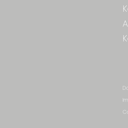
K
A
K
D
I
Co