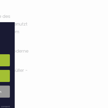
e des
POINT benutzt
8it jedem
g und moderne
agenmüller -
n
 consent