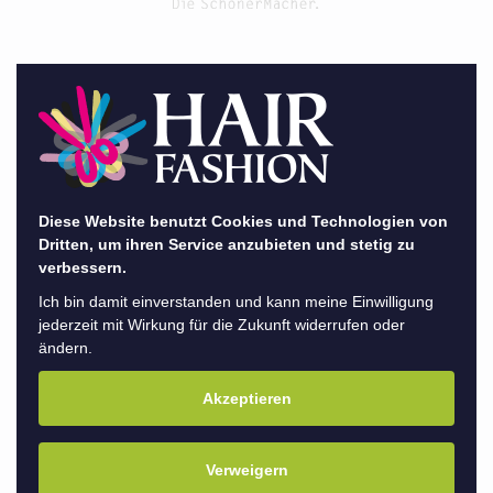
Aktion
Salongeflüster
SchönerMacher
Shooting
Diese Website benutzt Cookies und Technologien von
Dritten, um ihren Service anzubieten und stetig zu
verbessern.
Ich bin damit einverstanden und kann meine Einwilligung
jederzeit mit Wirkung für die Zukunft widerrufen oder
ändern.
zurück
Akzeptieren
…uuuuund: Action!
Wer uns bei HAIR FASHION kennt der weiß, dass
Verweigern