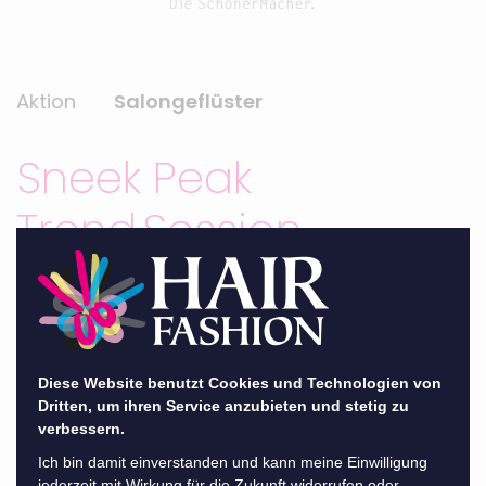
Aktion
Salongeflüster
Sneek Peak
Trend.Session
zurück
Diese Website benutzt Cookies und Technologien von
Nächste Woche ist es endlich soweit -
Dritten, um ihren Service anzubieten und stetig zu
verbessern.
TREND.SESSION 2023!
Ich bin damit einverstanden und kann meine Einwilligung
jederzeit mit Wirkung für die Zukunft widerrufen oder