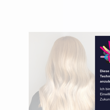
Diese
Techn
anzub
Ich bi
Einwil
Zukunf