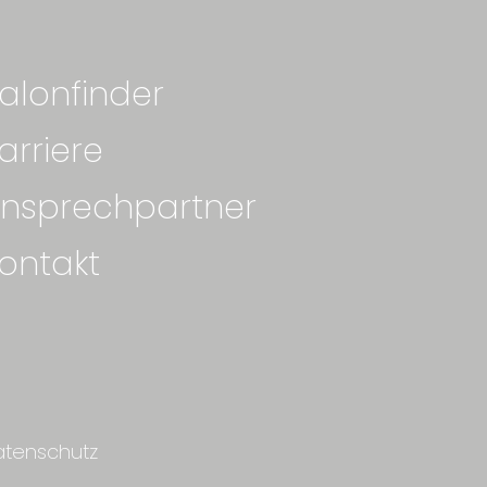
alonfinder
arriere
nsprechpartner
ontakt
atenschutz