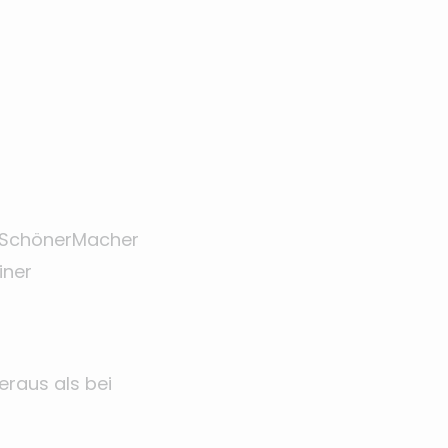
re SchönerMacher
iner
raus als bei