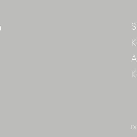
S
n
K
A
K
D