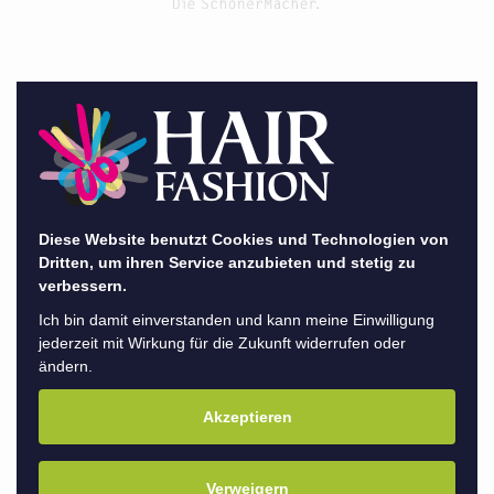
Aktion
Salongeflüster
Wieder 3G in NDS
Diese Website benutzt Cookies und Technologien von
Dritten, um ihren Service anzubieten und stetig zu
verbessern.
zurück
Ich bin damit einverstanden und kann meine Einwilligung
jederzeit mit Wirkung für die Zukunft widerrufen oder
Wieder 3G in Niedersachsen
ändern.
Seit Montag, 13.12.2021 gilt auch in allen Salons
Akzeptieren
in Niedersachsen wieder die 3G-Regel. Das
bedeutet, bedient werden dürfen Geimpfte,
Verweigern