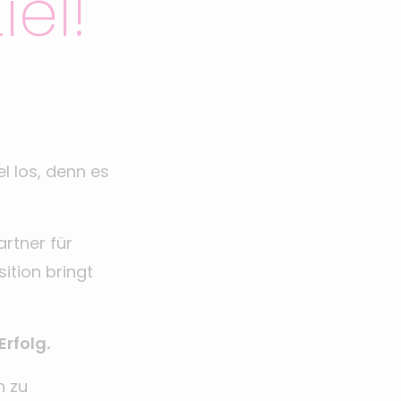
el!
l los, denn es
artner für
ition bringt
rfolg.
h zu