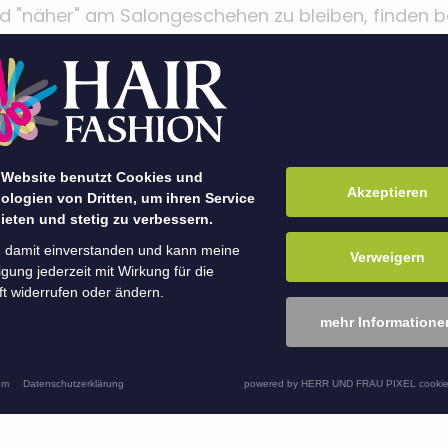
d "näher" am Salongeschehen zu bleiben, finden b
nleiter-Gespräche statt, um durch eine direkte V
g den Weg für erfolgsorientiertes Arbeiten zu eb
rt in das neue Jahr! Wir sind motiviert.
 Website benutzt Cookies und
i dir aus? Du hast auch Lust durchzustarten? Dann
Akzeptieren
ologien von Dritten, um ihren Service
ieten und stetig zu verbessern.
er unser Bewerbungsformular - wir freuen uns au
n damit einverstanden und kann meine
Verweigern
ligung jederzeit mit Wirkung für die
t widerrufen oder ändern.
mehr Informatione
um
Datenschutzerklärung
powered by HERR UND FRAU PIXEL cookie