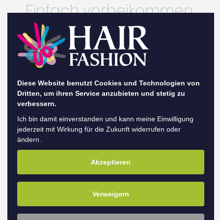
Einfach vorbeikommen
in Rhauderfehn oder
jetzt einen Termin
buchen:
Diese Website benutzt Cookies und Technologien von
Dritten, um ihren Service anzubieten und stetig zu
Zur Terminbuchung
verbessern.
Ich bin damit einverstanden und kann meine Einwilligung
jederzeit mit Wirkung für die Zukunft widerrufen oder
HAIR FASHION Rhauderfehn
ändern.
Untenende 36
Akzeptieren
26817 Rhauderfehn
Verweigern
Telefon 04952/8286018