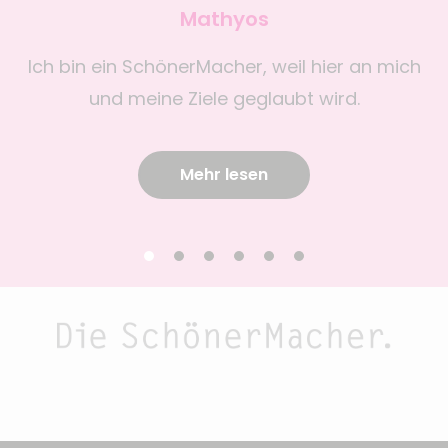
Mathyos
Ich bin ein SchönerMacher, weil hier an mich
W
und meine Ziele geglaubt wird.
Mehr lesen