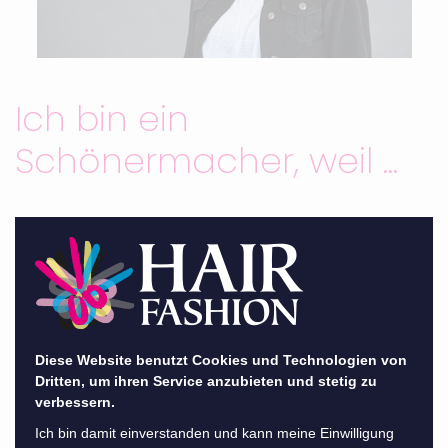
Ich bin ein
Schönermacher, weil ...
... mein individueller Weg gefördert wird.
Angefangen hat Bianca aus dem Team in
Fürstenau bei HAIR FASHION mit einem EQ -
einer Einstiegsqualifikation. So konnte sie den
Diese Website benutzt Cookies und Technologien von
Stylisten-Beruf und das Friseurhandwerk von
Dritten, um ihren Service anzubieten und stetig zu
Grund auf und in Ruhe kennen lernen. Das EQ
verbessern.
war die perfekte Vorbereitung auf die
Ich bin damit einverstanden und kann meine Einwilligung